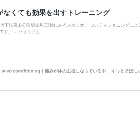
がなくても効果を出すトレーニング
り地下鉄東山公園駅徒歩30秒にあるスタジオ。 コンディショニングに
55
原朋です。 …
続きを読む
歳
か
ら
始
め
る
vo conditioning｜痛みが体の主役になっている中、 ずっと
運
動
習
慣
を
作
る
重
り
を