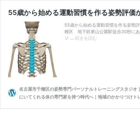
55歳から始める運動習慣を作る姿勢評価
55歳から始める運動習慣を作る姿勢
種区 地下鉄東山公園駅徒歩30秒に
55
ソ …
続きを読む
歳
か
ら
始
め
る
運
名古屋市千種区の姿勢専門パーソナルトレーニングスタジオ｜wiv
動
習
にいてくれる体の専門家を持つ時代へ｜地域のかかりつけト
慣
を
作
る
姿
勢