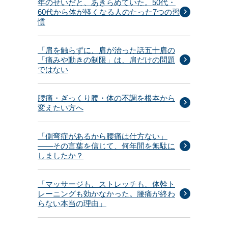
年のせいだと、あきらめていた。50代・
60代から体が軽くなる人のたった7つの習
慣
「肩を触らずに、肩が治った話五十肩の
「痛みや動きの制限」は、肩だけの問題
ではない
腰痛・ぎっくり腰・体の不調を根本から
変えたい方へ
「側弯症があるから腰痛は仕方ない」
——その言葉を信じて、何年間を無駄に
しましたか？
「マッサージも、ストレッチも、体幹ト
レーニングも効かなかった。腰痛が終わ
らない本当の理由」