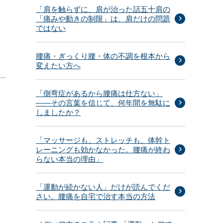
「肩を触らずに、肩が治った話五十肩の
「痛みや動きの制限」は、肩だけの問題
ではない
腰痛・ぎっくり腰・体の不調を根本から
変えたい方へ
「側弯症があるから腰痛は仕方ない」
——その言葉を信じて、何年間を無駄に
しましたか？
「マッサージも、ストレッチも、体幹ト
レーニングも効かなかった。腰痛が終わ
らない本当の理由」
「運動が続かない人」だけが読んでくだ
さい。腰痛を自宅で治す本当の方法