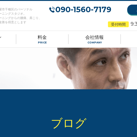
090-1560-7179
屋市千種区のパーソナル
ーニングスタジオ。
ーニングからの腰痛、肩こり、
改善を得意とします
9:
受付時間
ン
料金
会社情報
PRICE
COMPANY
ブログ