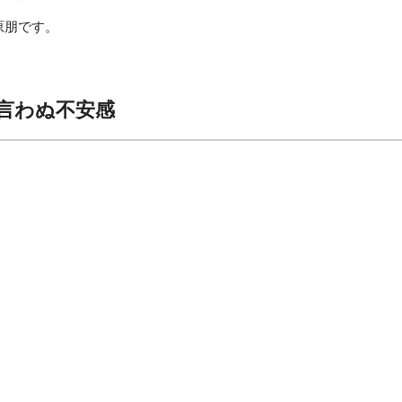
萩原朋です。
言わぬ不安感