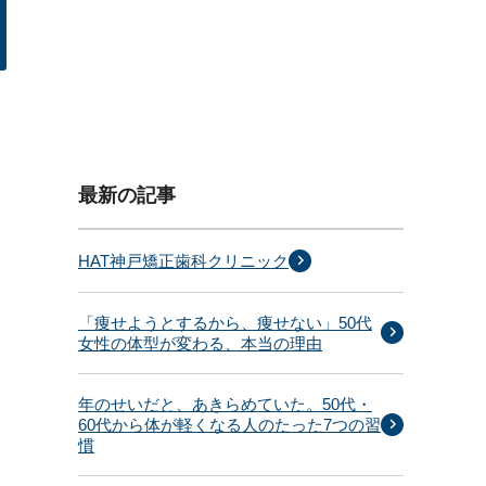
最新の記事
HAT神戸矯正歯科クリニック
「痩せようとするから、痩せない」50代
女性の体型が変わる、本当の理由
年のせいだと、あきらめていた。50代・
60代から体が軽くなる人のたった7つの習
慣