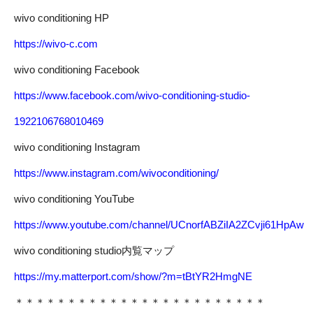
wivo conditioning HP
https://wivo-c.com
wivo conditioning Facebook
https://www.facebook.com/wivo-conditioning-studio-
1922106768010469
wivo conditioning Instagram
https://www.instagram.com/wivoconditioning/
wivo conditioning YouTube
https://www.youtube.com/channel/UCnorfABZiIA2ZCvji61HpAw
wivo conditioning studio内覧マップ
https://my.matterport.com/show/?m=tBtYR2HmgNE
＊＊＊＊＊＊＊＊＊＊＊＊＊＊＊＊＊＊＊＊＊＊＊＊