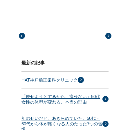
|
前の記事
次の記事
最新の記事
HAT神戸矯正歯科クリニック
「痩せようとするから、痩せない」50代
女性の体型が変わる、本当の理由
年のせいだと、あきらめていた。50代・
60代から体が軽くなる人のたった7つの習
慣