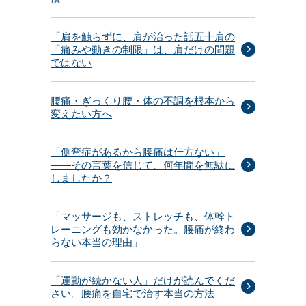
「肩を触らずに、肩が治った話五十肩の
「痛みや動きの制限」は、肩だけの問題
ではない
腰痛・ぎっくり腰・体の不調を根本から
変えたい方へ
「側弯症があるから腰痛は仕方ない」
——その言葉を信じて、何年間を無駄に
しましたか？
「マッサージも、ストレッチも、体幹ト
レーニングも効かなかった。腰痛が終わ
らない本当の理由」
「運動が続かない人」だけが読んでくだ
さい。腰痛を自宅で治す本当の方法