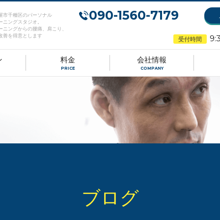
090-1560-7179
屋市千種区のパーソナル
ーニングスタジオ。
ーニングからの腰痛、肩こり、
改善を得意とします
9:
受付時間
ン
料金
会社情報
PRICE
COMPANY
ブログ