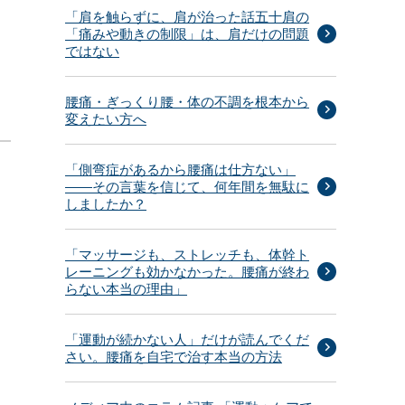
「肩を触らずに、肩が治った話五十肩の
「痛みや動きの制限」は、肩だけの問題
ではない
腰痛・ぎっくり腰・体の不調を根本から
変えたい方へ
「側弯症があるから腰痛は仕方ない」
——その言葉を信じて、何年間を無駄に
しましたか？
「マッサージも、ストレッチも、体幹ト
レーニングも効かなかった。腰痛が終わ
らない本当の理由」
「運動が続かない人」だけが読んでくだ
さい。腰痛を自宅で治す本当の方法