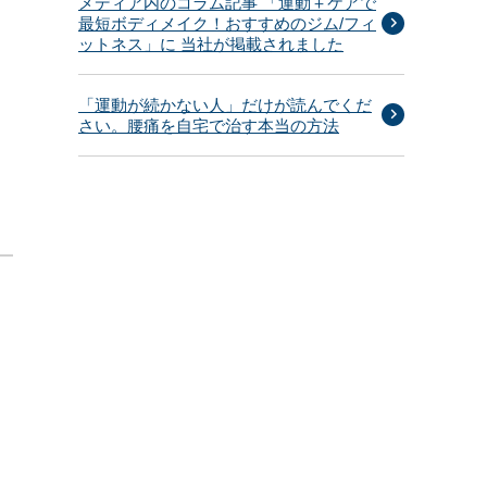
メディア内のコラム記事 「運動＋ケアで
最短ボディメイク！おすすめのジム/フィ
て
ットネス」に 当社が掲載されました
「運動が続かない人」だけが読んでくだ
さい。腰痛を自宅で治す本当の方法