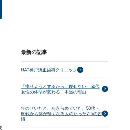
最新の記事
HAT神戸矯正歯科クリニック
「痩せようとするから、痩せない」50代
女性の体型が変わる、本当の理由
年のせいだと、あきらめていた。50代・
60代から体が軽くなる人のたった7つの習
慣
萩