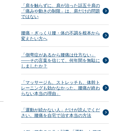
「肩を触らずに、肩が治った話五十肩の
「痛みや動きの制限」は、肩だけの問題
ではない
腰痛・ぎっくり腰・体の不調を根本から
変えたい方へ
「側弯症があるから腰痛は仕方ない」
——その言葉を信じて、何年間を無駄に
しましたか？
「マッサージも、ストレッチも、体幹ト
レーニングも効かなかった。腰痛が終わ
らない本当の理由」
「運動が続かない人」だけが読んでくだ
さい。腰痛を自宅で治す本当の方法