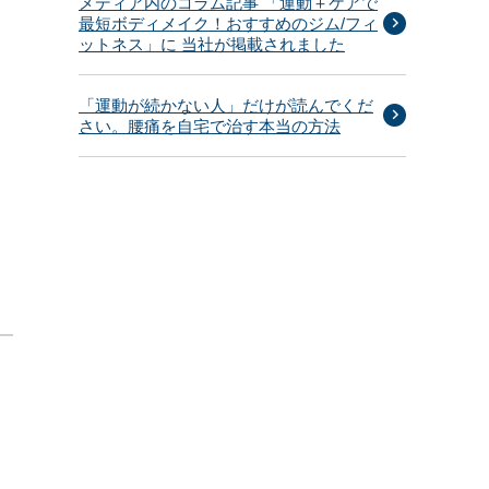
メディア内のコラム記事 「運動＋ケアで
最短ボディメイク！おすすめのジム/フィ
ットネス」に 当社が掲載されました
「運動が続かない人」だけが読んでくだ
さい。腰痛を自宅で治す本当の方法