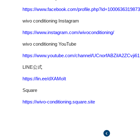
https://www.facebook.com/profile.php?id=100063631987
wivo conditioning Instagram
https://www.instagram.com/wivoconditioning/
wivo conditioning YouTube
https://www.youtube.com/channel/UCnorfABZiIA2ZCvji
LINE公式
https://lin.ee/dXAMoIt
Square
https://wivo-conditioning.square.site
前の記事