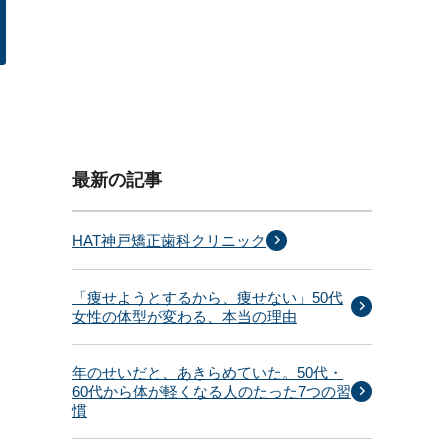
最新の記事
HAT神戸矯正歯科クリニック
「痩せようとするから、痩せない」50代
女性の体型が変わる、本当の理由
年のせいだと、あきらめていた。50代・
60代から体が軽くなる人のたった7つの習
慣