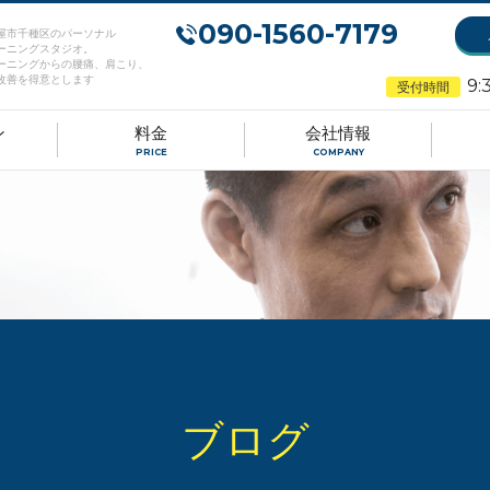
090-1560-7179
屋市千種区のパーソナル
ーニングスタジオ。
ーニングからの腰痛、肩こり、
改善を得意とします
9:
受付時間
ン
料金
会社情報
PRICE
COMPANY
ブログ