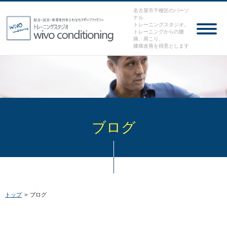
名古屋市千種区のパーソ
ナル
トレーニングスタジオ。
トレーニングからの腰
痛、肩こり、
膝痛改善を得意とします
ブログ
トップ
>
ブログ