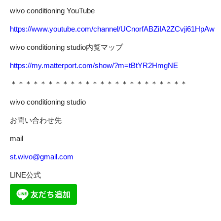
wivo conditioning YouTube
https://www.youtube.com/channel/UCnorfABZiIA2ZCvji61HpAw
wivo conditioning studio内覧マップ
https://my.matterport.com/show/?m=tBtYR2HmgNE
＊＊＊＊＊＊＊＊＊＊＊＊＊＊＊＊＊＊＊＊＊＊＊＊
wivo conditioning studio
お問い合わせ先
mail
st.wivo@gmail.com
LINE公式