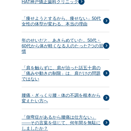
HAT神戸矯正歯科クリニック
「痩せようとするから、痩せない」50代
女性の体型が変わる、本当の理由
年のせいだと、あきらめていた。50代・
60代から体が軽くなる人のたった7つの習
慣
「肩を触らずに、肩が治った話五十肩の
「痛みや動きの制限」は、肩だけの問題
ではない
腰痛・ぎっくり腰・体の不調を根本から
変えたい方へ
「側弯症があるから腰痛は仕方ない」
——その言葉を信じて、何年間を無駄に
しましたか？