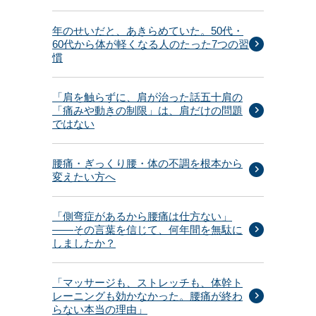
年のせいだと、あきらめていた。50代・
60代から体が軽くなる人のたった7つの習
慣
「肩を触らずに、肩が治った話五十肩の
「痛みや動きの制限」は、肩だけの問題
ではない
腰痛・ぎっくり腰・体の不調を根本から
変えたい方へ
「側弯症があるから腰痛は仕方ない」
——その言葉を信じて、何年間を無駄に
しましたか？
「マッサージも、ストレッチも、体幹ト
レーニングも効かなかった。腰痛が終わ
らない本当の理由」