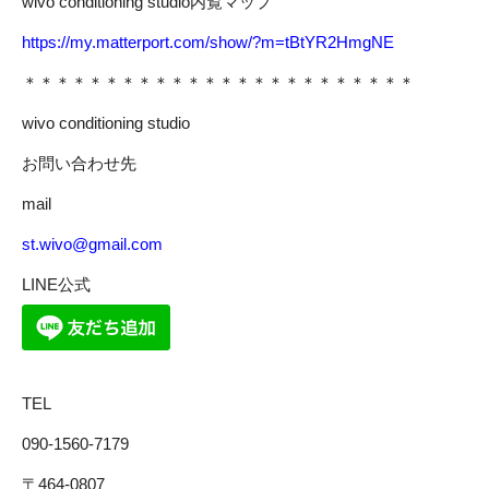
wivo conditioning studio内覧マップ
https://my.matterport.com/show/?m=tBtYR2HmgNE
＊＊＊＊＊＊＊＊＊＊＊＊＊＊＊＊＊＊＊＊＊＊＊＊
wivo conditioning studio
お問い合わせ先
mail
st.wivo@gmail.com
LINE公式
TEL
090-1560-7179
〒464-0807