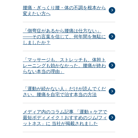
腰痛・ぎっくり腰・体の不調を根本から
変えたい方へ
「側弯症があるから腰痛は仕方ない」
——その言葉を信じて、何年間を無駄に
しましたか？
「マッサージも、ストレッチも、体幹ト
レーニングも効かなかった。腰痛が終わ
らない本当の理由」
「運動が続かない人」だけが読んでくだ
さい。腰痛を自宅で治す本当の方法
メディア内のコラム記事 「運動＋ケアで
最短ボディメイク！おすすめのジム/フィ
ットネス」に 当社が掲載されました