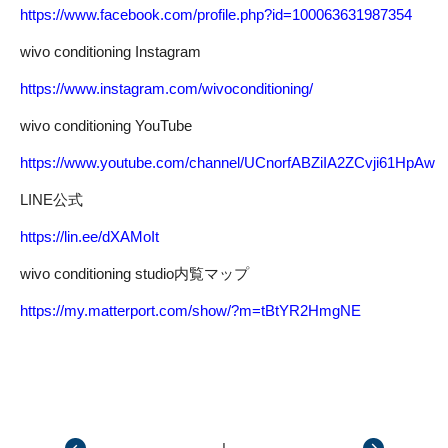
https://www.facebook.com/profile.php?id=100063631987354
wivo conditioning Instagram
https://www.instagram.com/wivoconditioning/
wivo conditioning YouTube
https://www.youtube.com/channel/UCnorfABZiIA2ZCvji61HpAw
LINE公式
https://lin.ee/dXAMoIt
wivo conditioning studio内覧マップ
https://my.matterport.com/show/?m=tBtYR2HmgNE