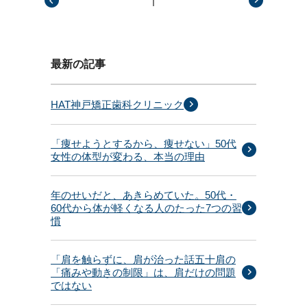
|
前の記事
次の記事
最新の記事
HAT神戸矯正歯科クリニック
「痩せようとするから、痩せない」50代
女性の体型が変わる、本当の理由
年のせいだと、あきらめていた。50代・
60代から体が軽くなる人のたった7つの習
慣
「肩を触らずに、肩が治った話五十肩の
「痛みや動きの制限」は、肩だけの問題
ではない