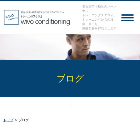
名古屋市千種区のパーソ
ナル
トレーニングスタジオ。
トレーニングからの腰
痛、肩こり、
膝痛改善を得意とします
ブログ
トップ
>
ブログ