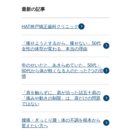
最新の記事
HAT神戸矯正歯科クリニック
「痩せようとするから、痩せない」50代
女性の体型が変わる、本当の理由
年のせいだと、あきらめていた。50代・
60代から体が軽くなる人のたった7つの習
慣
「肩を触らずに、肩が治った話五十肩の
「痛みや動きの制限」は、肩だけの問題
ではない
腰痛・ぎっくり腰・体の不調を根本から
変えたい方へ