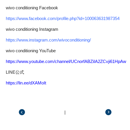
wivo conditioning Facebook
https://www.facebook.com/profile.php?id=100063631987354
wivo conditioning Instagram
https://www.instagram.com/wivoconditioning/
wivo conditioning YouTube
https://www.youtube.com/channel/UCnorfABZiIA2ZCvji61HpAw
LINE公式
https://lin.ee/dXAMoIt
|
前の記事
次の記事