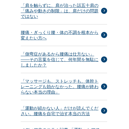
「肩を触らずに、肩が治った話五十肩の
「痛みや動きの制限」は、肩だけの問題
ではない
腰痛・ぎっくり腰・体の不調を根本から
変えたい方へ
「側弯症があるから腰痛は仕方ない」
——その言葉を信じて、何年間を無駄に
しましたか？
「マッサージも、ストレッチも、体幹ト
レーニングも効かなかった。腰痛が終わ
らない本当の理由」
「運動が続かない人」だけが読んでくだ
さい。腰痛を自宅で治す本当の方法