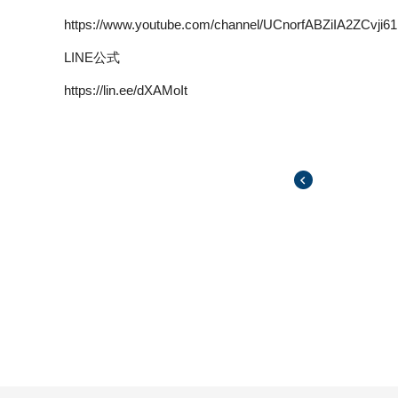
https://www.youtube.com/channel/UCnorfABZiIA2ZCvji
LINE公式
https://lin.ee/dXAMoIt
前の記事