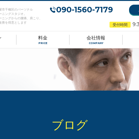
090-1560-7179
屋市千種区のパーソナル
ーニングスタジオ。
ーニングからの腰痛、肩こり、
改善を得意とします
9:
受付時間
ン
料金
会社情報
PRICE
COMPANY
ブログ