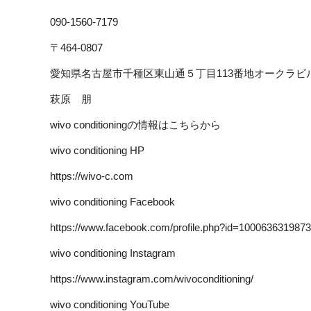
090-1560-7179
〒464-0807
愛知県名古屋市千種区東山通５丁目113番地オークラビ
萩原 朋
wivo conditioningの情報はこちらから
wivo conditioning HP
https://wivo-c.com
wivo conditioning Facebook
https://www.facebook.com/profile.php?id=100063631987
wivo conditioning Instagram
https://www.instagram.com/wivoconditioning/
wivo conditioning YouTube