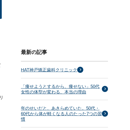
最新の記事
て
HAT神戸矯正歯科クリニック
「痩せようとするから、痩せない」50代
女性の体型が変わる、本当の理由
リ
年のせいだと、あきらめていた。50代・
60代から体が軽くなる人のたった7つの習
慣