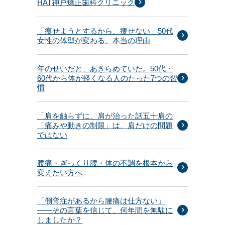
HAT神戸矯正歯科クリニック
「痩せようとするから、痩せない」50代
女性の体型が変わる、本当の理由
年のせいだと、あきらめていた。50代・
60代から体が軽くなる人のたった7つの習
慣
「肩を触らずに、肩が治った話五十肩の
「痛みや動きの制限」は、肩だけの問題
ではない
腰痛・ぎっくり腰・体の不調を根本から
変えたい方へ
「側弯症があるから腰痛は仕方ない」
——その言葉を信じて、何年間を無駄に
しましたか？