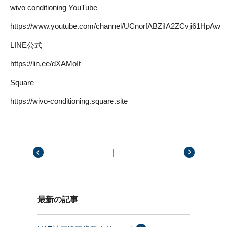
wivo conditioning YouTube
https://www.youtube.com/channel/UCnorfABZiIA2ZCvji61HpAw
LINE公式
https://lin.ee/dXAMoIt
Square
https://wivo-conditioning.square.site
|
前の記事
次の記事
最新の記事