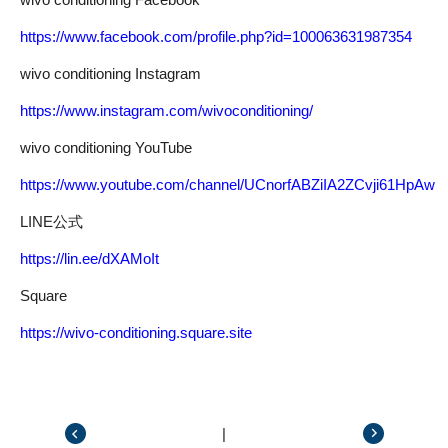
https://www.facebook.com/profile.php?id=100063631987354
wivo conditioning Instagram
https://www.instagram.com/wivoconditioning/
wivo conditioning YouTube
https://www.youtube.com/channel/UCnorfABZiIA2ZCvji61HpAw
LINE公式
https://lin.ee/dXAMoIt
Square
https://wivo-conditioning.square.site
|
前の記事
次の記事