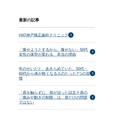
最新の記事
HAT神戸矯正歯科クリニック
「痩せようとするから、痩せない」50代
女性の体型が変わる、本当の理由
年のせいだと、あきらめていた。50代・
60代から体が軽くなる人のたった7つの習
慣
「肩を触らずに、肩が治った話五十肩の
「痛みや動きの制限」は、肩だけの問題
ではない