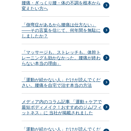
腰痛・ぎっくり腰・体の不調を根本から
変えたい方へ
「側弯症があるから腰痛は仕方ない」
——その言葉を信じて、何年間を無駄に
しましたか？
「マッサージも、ストレッチも、体幹ト
レーニングも効かなかった。腰痛が終わ
らない本当の理由」
「運動が続かない人」だけが読んでくだ
さい。腰痛を自宅で治す本当の方法
メディア内のコラム記事 「運動＋ケアで
最短ボディメイク！おすすめのジム/フィ
ットネス」に 当社が掲載されました
「運動が続かない人」だけが読んでくだ