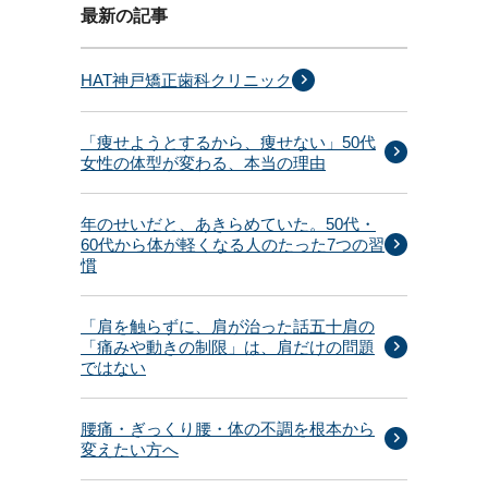
最新の記事
HAT神戸矯正歯科クリニック
「痩せようとするから、痩せない」50代
女性の体型が変わる、本当の理由
年のせいだと、あきらめていた。50代・
60代から体が軽くなる人のたった7つの習
慣
「肩を触らずに、肩が治った話五十肩の
「痛みや動きの制限」は、肩だけの問題
ではない
腰痛・ぎっくり腰・体の不調を根本から
変えたい方へ