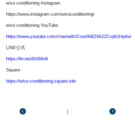
wivo conditioning Instagram
https://www.instagram.com/wivoconditioning/
wivo conditioning YouTube
https://www.youtube.com/channel/UCnorfABZiIA2ZCvji61HpAw
LINE公式
https://lin.ee/dXAMoIt
Square
https://wivo-conditioning.square.site
|
前の記事
次の記事