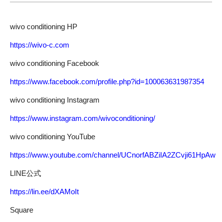
wivo conditioning HP
https://wivo-c.com
wivo conditioning Facebook
https://www.facebook.com/profile.php?id=100063631987354
wivo conditioning Instagram
https://www.instagram.com/wivoconditioning/
wivo conditioning YouTube
https://www.youtube.com/channel/UCnorfABZiIA2ZCvji61HpAw
LINE公式
https://lin.ee/dXAMoIt
Square