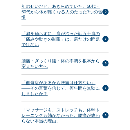
年のせいだと、あきらめていた。50代・
60代から体が軽くなる人のたった7つの習
慣
「肩を触らずに、肩が治った話五十肩の
「痛みや動きの制限」は、肩だけの問題
ではない
腰痛・ぎっくり腰・体の不調を根本から
変えたい方へ
「側弯症があるから腰痛は仕方ない」
——その言葉を信じて、何年間を無駄に
しましたか？
「マッサージも、ストレッチも、体幹ト
レーニングも効かなかった。腰痛が終わ
らない本当の理由」