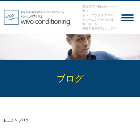
名古屋市千種区のパーソ
ナル
トレーニングスタジオ。
トレーニングからの腰
痛、肩こり、
膝痛改善を得意とします
ブログ
トップ
>
ブログ