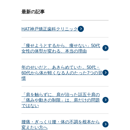
最新の記事
HAT神戸矯正歯科クリニック
「痩せようとするから、痩せない」50代
女性の体型が変わる、本当の理由
年のせいだと、あきらめていた。50代・
60代から体が軽くなる人のたった7つの習
慣
「肩を触らずに、肩が治った話五十肩の
「痛みや動きの制限」は、肩だけの問題
ではない
腰痛・ぎっくり腰・体の不調を根本から
変えたい方へ