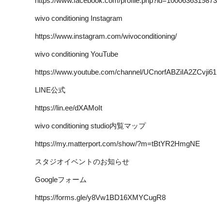
https://www.facebook.com/profile.php?id=100063631987
wivo conditioning Instagram
https://www.instagram.com/wivoconditioning/
wivo conditioning YouTube
https://www.youtube.com/channel/UCnorfABZiIA2ZCvji
LINE公式
https://lin.ee/dXAMoIt
wivo conditioning studio内覧マップ
https://my.matterport.com/show/?m=tBtYR2HmgNE
スタジオイベントのお知らせ
Googleフォーム
https://forms.gle/y8Vw1BD16XMYCugR8