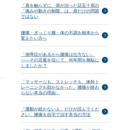
「肩を触らずに、肩が治った話五十肩の
「痛みや動きの制限」は、肩だけの問題
ではない
腰痛・ぎっくり腰・体の不調を根本から
変えたい方へ
「側弯症があるから腰痛は仕方ない」
——その言葉を信じて、何年間を無駄に
しましたか？
「マッサージも、ストレッチも、体幹ト
レーニングも効かなかった。腰痛が終わ
らない本当の理由」
「運動が続かない人」だけが読んでくだ
さい。腰痛を自宅で治す本当の方法
さ