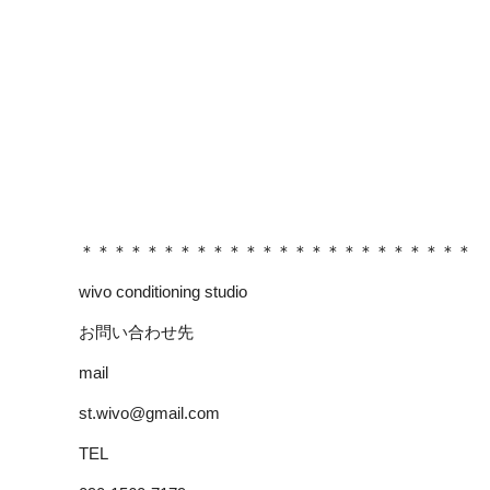
＊＊＊＊＊＊＊＊＊＊＊＊＊＊＊＊＊＊＊＊＊＊＊＊
wivo conditioning studio
お問い合わせ先
mail
st.wivo@gmail.com
TEL