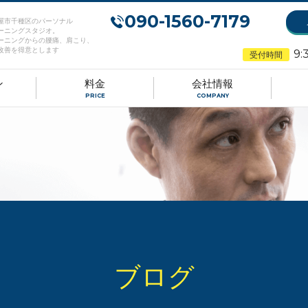
090-1560-7179
屋市千種区のパーソナル
ーニングスタジオ。
ーニングからの腰痛、肩こり、
改善を得意とします
9:
受付時間
ン
料金
会社情報
PRICE
COMPANY
ブログ