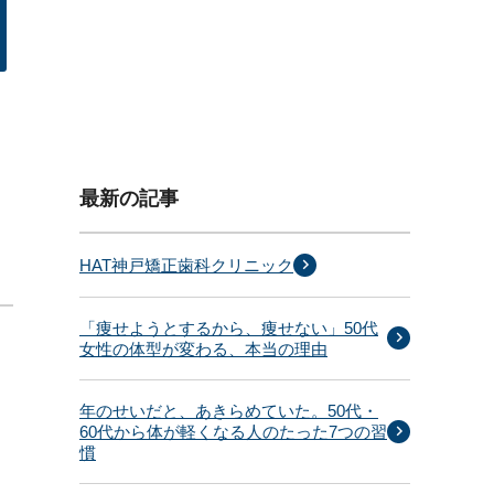
最新の記事
HAT神戸矯正歯科クリニック
「痩せようとするから、痩せない」50代
女性の体型が変わる、本当の理由
年のせいだと、あきらめていた。50代・
60代から体が軽くなる人のたった7つの習
慣