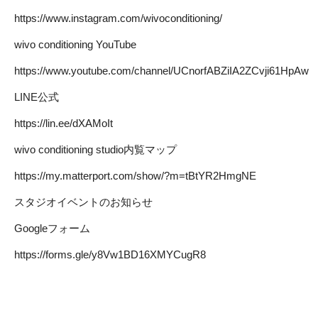
https://www.instagram.com/wivoconditioning/
wivo conditioning YouTube
https://www.youtube.com/channel/UCnorfABZiIA2ZCvji61HpAw
LINE公式
https://lin.ee/dXAMoIt
wivo conditioning studio内覧マップ
https://my.matterport.com/show/?m=tBtYR2HmgNE
スタジオイベントのお知らせ
Googleフォーム
https://forms.gle/y8Vw1BD16XMYCugR8