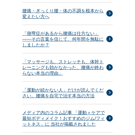
腰痛・ぎっくり腰・体の不調を根本から
変えたい方へ
「側弯症があるから腰痛は仕方ない」
——その言葉を信じて、何年間を無駄に
しましたか？
「マッサージも、ストレッチも、体幹ト
レーニングも効かなかった。腰痛が終わ
らない本当の理由」
「運動が続かない人」だけが読んでくだ
さい。腰痛を自宅で治す本当の方法
メディア内のコラム記事 「運動＋ケアで
最短ボディメイク！おすすめのジム/フィ
ットネス」に 当社が掲載されました