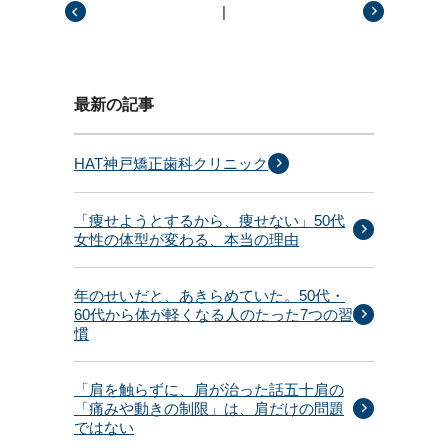
|
前の記事
次の記事
最新の記事
HAT神戸矯正歯科クリニック
「痩せようとするから、痩せない」50代
女性の体型が変わる、本当の理由
年のせいだと、あきらめていた。50代・
60代から体が軽くなる人のたった7つの習
慣
「肩を触らずに、肩が治った話五十肩の
「痛みや動きの制限」は、肩だけの問題
ではない