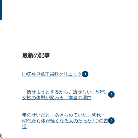
最新の記事
HAT神戸矯正歯科クリニック
「痩せようとするから、痩せない」50代
女性の体型が変わる、本当の理由
年のせいだと、あきらめていた。50代・
60代から体が軽くなる人のたった7つの習
慣
萩