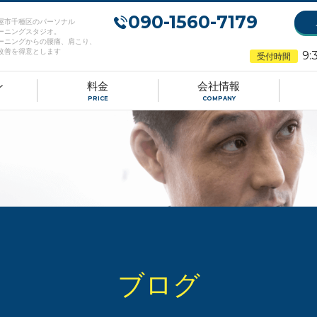
090-1560-7179
屋市千種区のパーソナル
ーニングスタジオ。
ーニングからの腰痛、肩こり、
改善を得意とします
9:
受付時間
ン
料金
会社情報
PRICE
COMPANY
ブログ