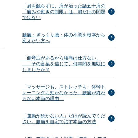
「肩を触らずに、肩が治った話五十肩の
「痛みや動きの制限」は、肩だけの問題
ではない
腰痛・ぎっくり腰・体の不調を根本から
変えたい方へ
「側弯症があるから腰痛は仕方ない」
——その言葉を信じて、何年間を無駄に
しましたか？
「マッサージも、ストレッチも、体幹ト
レーニングも効かなかった。腰痛が終わ
らない本当の理由」
「運動が続かない人」だけが読んでくだ
さい。腰痛を自宅で治す本当の方法