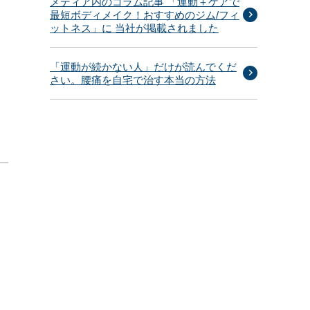
メディア内のコラム記事 「運動＋ケアで
最短ボディメイク！おすすめのジム/フィ
て
ットネス」に 当社が掲載されました
「運動が続かない人」だけが読んでくだ
さい。腰痛を自宅で治す本当の方法