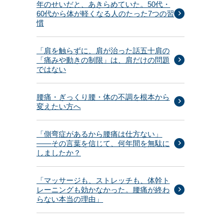
年のせいだと、あきらめていた。50代・
60代から体が軽くなる人のたった7つの習
慣
「肩を触らずに、肩が治った話五十肩の
「痛みや動きの制限」は、肩だけの問題
ではない
腰痛・ぎっくり腰・体の不調を根本から
変えたい方へ
「側弯症があるから腰痛は仕方ない」
——その言葉を信じて、何年間を無駄に
しましたか？
「マッサージも、ストレッチも、体幹ト
レーニングも効かなかった。腰痛が終わ
らない本当の理由」