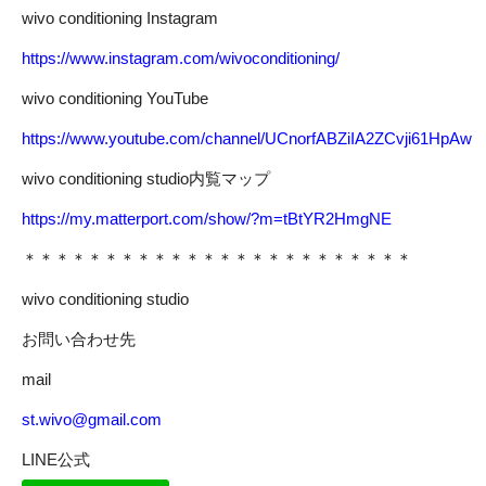
wivo conditioning Instagram
https://www.instagram.com/wivoconditioning/
wivo conditioning YouTube
https://www.youtube.com/channel/UCnorfABZiIA2ZCvji61HpAw
wivo conditioning studio内覧マップ
https://my.matterport.com/show/?m=tBtYR2HmgNE
＊＊＊＊＊＊＊＊＊＊＊＊＊＊＊＊＊＊＊＊＊＊＊＊
wivo conditioning studio
お問い合わせ先
mail
st.wivo@gmail.com
LINE公式