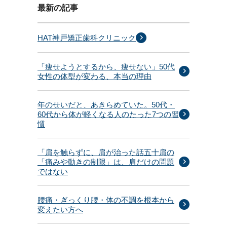
最新の記事
HAT神戸矯正歯科クリニック
「痩せようとするから、痩せない」50代
女性の体型が変わる、本当の理由
年のせいだと、あきらめていた。50代・
60代から体が軽くなる人のたった7つの習
慣
「肩を触らずに、肩が治った話五十肩の
「痛みや動きの制限」は、肩だけの問題
ではない
腰痛・ぎっくり腰・体の不調を根本から
変えたい方へ