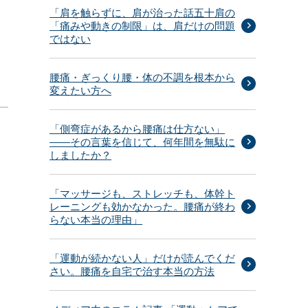
「肩を触らずに、肩が治った話五十肩の
「痛みや動きの制限」は、肩だけの問題
ではない
腰痛・ぎっくり腰・体の不調を根本から
変えたい方へ
「側弯症があるから腰痛は仕方ない」
——その言葉を信じて、何年間を無駄に
しましたか？
「マッサージも、ストレッチも、体幹ト
レーニングも効かなかった。腰痛が終わ
らない本当の理由」
「運動が続かない人」だけが読んでくだ
さい。腰痛を自宅で治す本当の方法