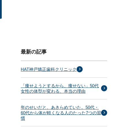
最新の記事
HAT神戸矯正歯科クリニック
「痩せようとするから、痩せない」50代
女性の体型が変わる、本当の理由
年のせいだと、あきらめていた。50代・
60代から体が軽くなる人のたった7つの習
慣