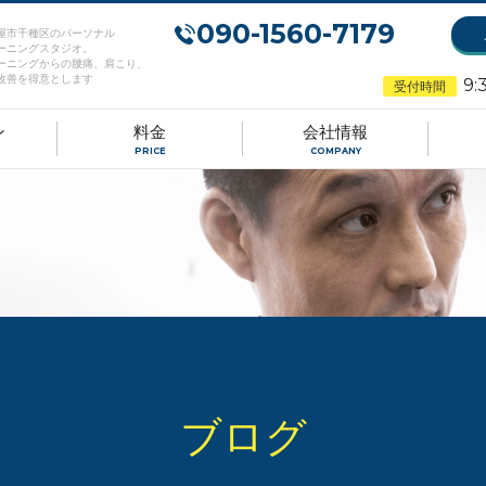
090-1560-7179
屋市千種区のパーソナル
ーニングスタジオ。
ーニングからの腰痛、肩こり、
改善を得意とします
9:
受付時間
ン
料金
会社情報
PRICE
COMPANY
ブログ