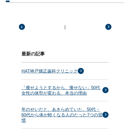
|
前の記事
次の記事
最新の記事
HAT神戸矯正歯科クリニック
「痩せようとするから、痩せない」50代
女性の体型が変わる、本当の理由
年のせいだと、あきらめていた。50代・
60代から体が軽くなる人のたった7つの習
慣