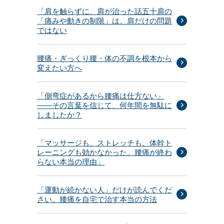
「肩を触らずに、肩が治った話五十肩の
「痛みや動きの制限」は、肩だけの問題
ではない
腰痛・ぎっくり腰・体の不調を根本から
変えたい方へ
「側弯症があるから腰痛は仕方ない」
——その言葉を信じて、何年間を無駄に
しましたか？
「マッサージも、ストレッチも、体幹ト
レーニングも効かなかった。腰痛が終わ
らない本当の理由」
「運動が続かない人」だけが読んでくだ
さい。腰痛を自宅で治す本当の方法