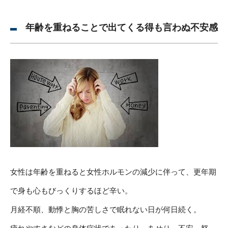
年齢を重ねることで出てくる得も言わぬ不安感
女性は年齢を重ねると女性ホルモンの減少に伴って、更年期
で身も心もびっくりするほど辛い。
月経不順、動悸と胸の苦しさで眠れない日が何日続く。