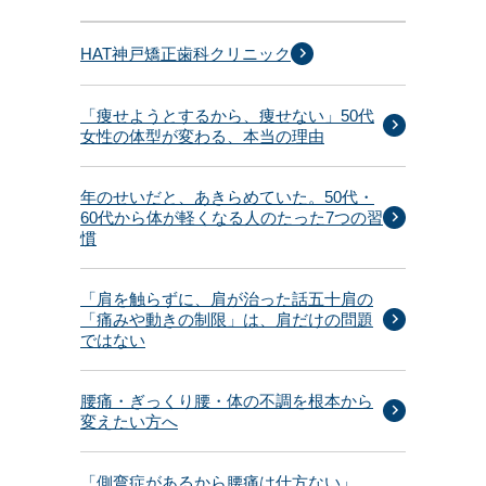
HAT神戸矯正歯科クリニック
「痩せようとするから、痩せない」50代
女性の体型が変わる、本当の理由
年のせいだと、あきらめていた。50代・
60代から体が軽くなる人のたった7つの習
慣
「肩を触らずに、肩が治った話五十肩の
「痛みや動きの制限」は、肩だけの問題
ではない
腰痛・ぎっくり腰・体の不調を根本から
変えたい方へ
「側弯症があるから腰痛は仕方ない」