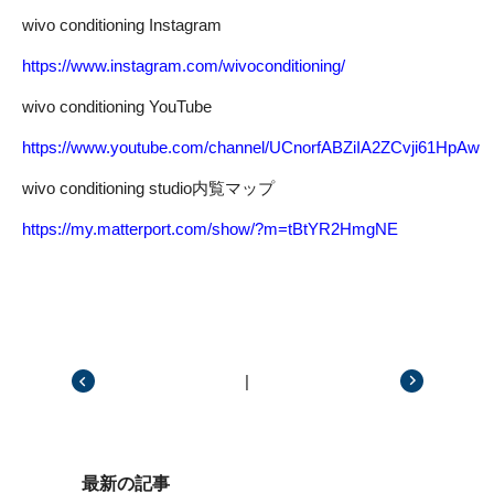
wivo conditioning Instagram
https://www.instagram.com/wivoconditioning/
wivo conditioning YouTube
https://www.youtube.com/channel/UCnorfABZiIA2ZCvji61HpAw
wivo conditioning studio内覧マップ
https://my.matterport.com/show/?m=tBtYR2HmgNE
|
前の記事
次の記事
最新の記事