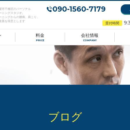
090-1560-7179
屋市千種区のパーソナル
ーニングスタジオ。
ーニングからの腰痛、肩こり、
改善を得意とします
9:
受付時間
ン
料金
会社情報
PRICE
COMPANY
ブログ