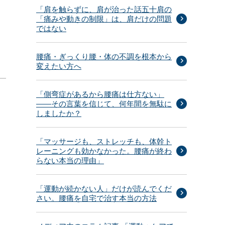
「肩を触らずに、肩が治った話五十肩の
「痛みや動きの制限」は、肩だけの問題
ではない
腰痛・ぎっくり腰・体の不調を根本から
変えたい方へ
「側弯症があるから腰痛は仕方ない」
——その言葉を信じて、何年間を無駄に
しましたか？
「マッサージも、ストレッチも、体幹ト
レーニングも効かなかった。腰痛が終わ
らない本当の理由」
「運動が続かない人」だけが読んでくだ
さい。腰痛を自宅で治す本当の方法