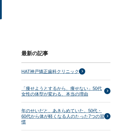
最新の記事
HAT神戸矯正歯科クリニック
「痩せようとするから、痩せない」50代
女性の体型が変わる、本当の理由
年のせいだと、あきらめていた。50代・
60代から体が軽くなる人のたった7つの習
慣