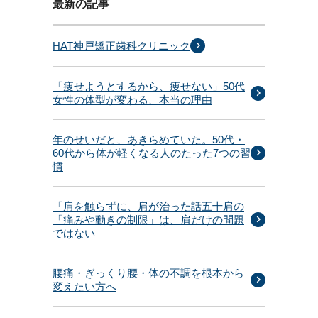
最新の記事
HAT神戸矯正歯科クリニック
「痩せようとするから、痩せない」50代
女性の体型が変わる、本当の理由
年のせいだと、あきらめていた。50代・
60代から体が軽くなる人のたった7つの習
慣
「肩を触らずに、肩が治った話五十肩の
「痛みや動きの制限」は、肩だけの問題
ではない
腰痛・ぎっくり腰・体の不調を根本から
変えたい方へ