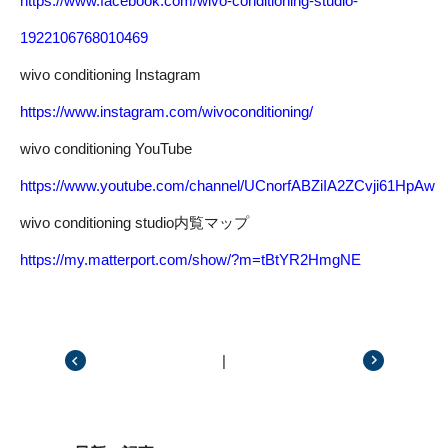
https://www.facebook.com/wivo-conditioning-studio-
1922106768010469
wivo conditioning Instagram
https://www.instagram.com/wivoconditioning/
wivo conditioning YouTube
https://www.youtube.com/channel/UCnorfABZiIA2ZCvji61HpAw
wivo conditioning studio内覧マップ
https://my.matterport.com/show/?m=tBtYR2HmgNE
|
前の記事
次の記事