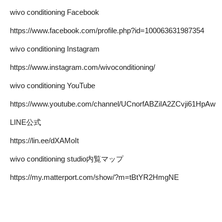
wivo conditioning Facebook
https://www.facebook.com/profile.php?id=100063631987354
wivo conditioning Instagram
https://www.instagram.com/wivoconditioning/
wivo conditioning YouTube
https://www.youtube.com/channel/UCnorfABZiIA2ZCvji61HpAw
LINE公式
https://lin.ee/dXAMoIt
wivo conditioning studio内覧マップ
https://my.matterport.com/show/?m=tBtYR2HmgNE