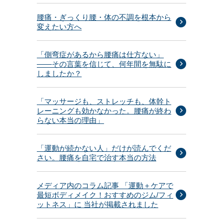
腰痛・ぎっくり腰・体の不調を根本から
変えたい方へ
「側弯症があるから腰痛は仕方ない」
——その言葉を信じて、何年間を無駄に
しましたか？
「マッサージも、ストレッチも、体幹ト
レーニングも効かなかった。腰痛が終わ
らない本当の理由」
「運動が続かない人」だけが読んでくだ
さい。腰痛を自宅で治す本当の方法
メディア内のコラム記事 「運動＋ケアで
最短ボディメイク！おすすめのジム/フィ
ットネス」に 当社が掲載されました