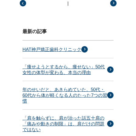
|
前の記事
次の記事
最新の記事
HAT神戸矯正歯科クリニック
「痩せようとするから、痩せない」50代
女性の体型が変わる、本当の理由
年のせいだと、あきらめていた。50代・
60代から体が軽くなる人のたった7つの習
慣
「肩を触らずに、肩が治った話五十肩の
「痛みや動きの制限」は、肩だけの問題
ではない