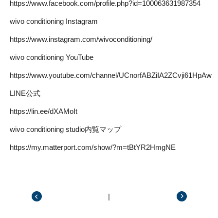
https://www.facebook.com/profile.php?id=100063631987354
wivo conditioning Instagram
https://www.instagram.com/wivoconditioning/
wivo conditioning YouTube
https://www.youtube.com/channel/UCnorfABZiIA2ZCvji61HpAw
LINE公式
https://lin.ee/dXAMoIt
wivo conditioning studio内覧マップ
https://my.matterport.com/show/?m=tBtYR2HmgNE
|
前の記事
次の記事