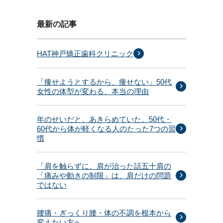
最新の記事
HAT神戸矯正歯科クリニック
「痩せようとするから、痩せない」50代
女性の体型が変わる、本当の理由
年のせいだと、あきらめていた。50代・
60代から体が軽くなる人のたった7つの習
慣
「肩を触らずに、肩が治った話五十肩の
「痛みや動きの制限」は、肩だけの問題
ではない
腰痛・ぎっくり腰・体の不調を根本から
変えたい方へ