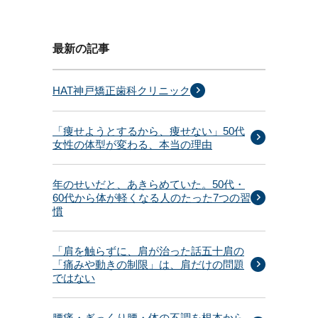
最新の記事
HAT神戸矯正歯科クリニック
「痩せようとするから、痩せない」50代
女性の体型が変わる、本当の理由
年のせいだと、あきらめていた。50代・
60代から体が軽くなる人のたった7つの習
慣
「肩を触らずに、肩が治った話五十肩の
「痛みや動きの制限」は、肩だけの問題
ではない
腰痛・ぎっくり腰・体の不調を根本から