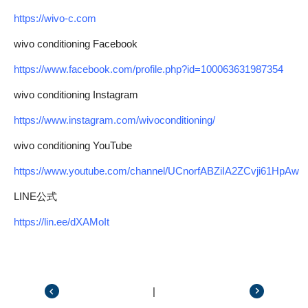
https://wivo-c.com
wivo conditioning Facebook
https://www.facebook.com/profile.php?id=100063631987354
wivo conditioning Instagram
https://www.instagram.com/wivoconditioning/
wivo conditioning YouTube
https://www.youtube.com/channel/UCnorfABZiIA2ZCvji61HpAw
LINE公式
https://lin.ee/dXAMoIt
|
前の記事
次の記事