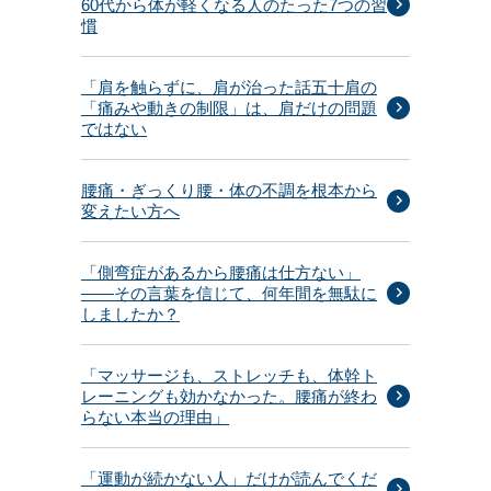
60代から体が軽くなる人のたった7つの習
慣
「肩を触らずに、肩が治った話五十肩の
「痛みや動きの制限」は、肩だけの問題
ではない
腰痛・ぎっくり腰・体の不調を根本から
変えたい方へ
「側弯症があるから腰痛は仕方ない」
——その言葉を信じて、何年間を無駄に
しましたか？
「マッサージも、ストレッチも、体幹ト
レーニングも効かなかった。腰痛が終わ
らない本当の理由」
「運動が続かない人」だけが読んでくだ