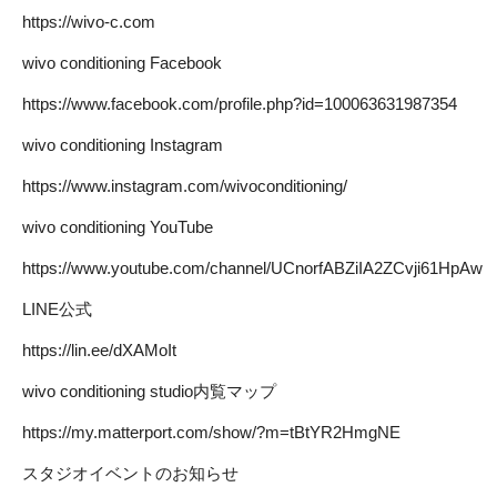
https://wivo-c.com
wivo conditioning Facebook
https://www.facebook.com/profile.php?id=100063631987354
wivo conditioning Instagram
https://www.instagram.com/wivoconditioning/
wivo conditioning YouTube
https://www.youtube.com/channel/UCnorfABZiIA2ZCvji61HpAw
LINE公式
https://lin.ee/dXAMoIt
wivo conditioning studio内覧マップ
https://my.matterport.com/show/?m=tBtYR2HmgNE
スタジオイベントのお知らせ