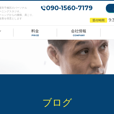
090-1560-7179
屋市千種区のパーソナル
ーニングスタジオ。
ーニングからの腰痛、肩こり、
改善を得意とします
9:
受付時間
ン
料金
会社情報
PRICE
COMPANY
ブログ