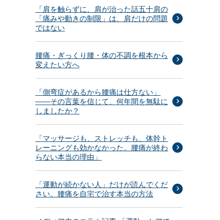
「肩を触らずに、肩が治った話五十肩の
る
「痛みや動きの制限」は、肩だけの問題
ではない
腰痛・ぎっくり腰・体の不調を根本から
変えたい方へ
「側弯症があるから腰痛は仕方ない」
——その言葉を信じて、何年間を無駄に
しましたか？
「マッサージも、ストレッチも、体幹ト
レーニングも効かなかった。腰痛が終わ
らない本当の理由」
「運動が続かない人」だけが読んでくだ
さい。腰痛を自宅で治す本当の方法