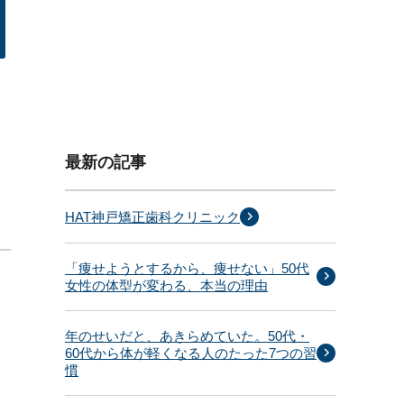
最新の記事
HAT神戸矯正歯科クリニック
「痩せようとするから、痩せない」50代
女性の体型が変わる、本当の理由
年のせいだと、あきらめていた。50代・
60代から体が軽くなる人のたった7つの習
慣