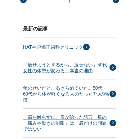
最新の記事
HAT神戸矯正歯科クリニック
「痩せようとするから、痩せない」50代
女性の体型が変わる、本当の理由
年のせいだと、あきらめていた。50代・
60代から体が軽くなる人のたった7つの習
慣
「肩を触らずに、肩が治った話五十肩の
「痛みや動きの制限」は、肩だけの問題
ではない