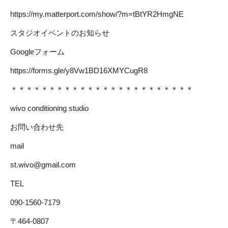
https://my.matterport.com/show/?m=tBtYR2HmgNE
スタジオイベントのお知らせ
Googleフォーム
https://forms.gle/y8Vw1BD16XMYCugR8
＊＊＊＊＊＊＊＊＊＊＊＊＊＊＊＊＊＊＊＊＊＊＊＊
wivo conditioning studio
お問い合わせ先
mail
st.wivo@gmail.com
TEL
090-1560-7179
〒464-0807