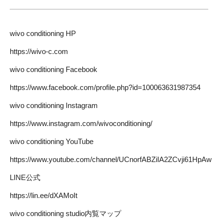
wivo conditioning HP
https://wivo-c.com
wivo conditioning Facebook
https://www.facebook.com/profile.php?id=100063631987354
wivo conditioning Instagram
https://www.instagram.com/wivoconditioning/
wivo conditioning YouTube
https://www.youtube.com/channel/UCnorfABZiIA2ZCvji61HpAw
LINE公式
https://lin.ee/dXAMoIt
wivo conditioning studio内覧マップ