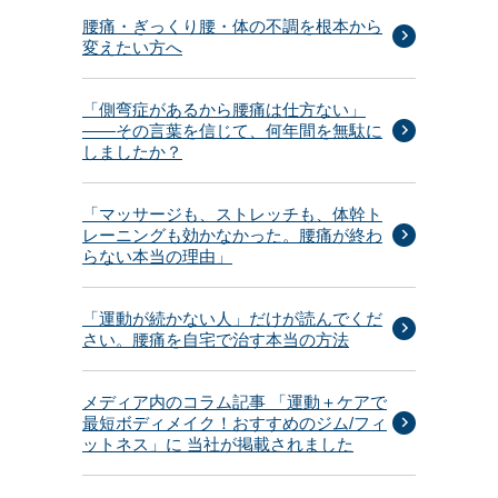
腰痛・ぎっくり腰・体の不調を根本から
変えたい方へ
「側弯症があるから腰痛は仕方ない」
——その言葉を信じて、何年間を無駄に
しましたか？
「マッサージも、ストレッチも、体幹ト
レーニングも効かなかった。腰痛が終わ
らない本当の理由」
「運動が続かない人」だけが読んでくだ
さい。腰痛を自宅で治す本当の方法
メディア内のコラム記事 「運動＋ケアで
最短ボディメイク！おすすめのジム/フィ
ットネス」に 当社が掲載されました