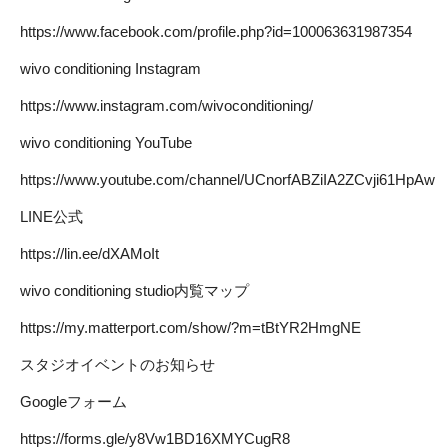
https://www.facebook.com/profile.php?id=100063631987354
wivo conditioning Instagram
https://www.instagram.com/wivoconditioning/
wivo conditioning YouTube
https://www.youtube.com/channel/UCnorfABZiIA2ZCvji61HpAw
LINE公式
https://lin.ee/dXAMoIt
wivo conditioning studio内覧マップ
https://my.matterport.com/show/?m=tBtYR2HmgNE
スタジオイベントのお知らせ
Googleフォーム
https://forms.gle/y8Vw1BD16XMYCugR8