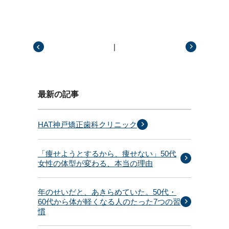
|
前の記事
次の記事
最新の記事
HAT神戸矯正歯科クリニック
「痩せようとするから、痩せない」50代
女性の体型が変わる、本当の理由
年のせいだと、あきらめていた。50代・
60代から体が軽くなる人のたった7つの習
慣