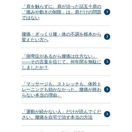
「肩を触らずに、肩が治った話五十肩の
「痛みや動きの制限」は、肩だけの問題
ではない
腰痛・ぎっくり腰・体の不調を根本から
変えたい方へ
「側弯症があるから腰痛は仕方ない」
——その言葉を信じて、何年間を無駄に
しましたか？
「マッサージも、ストレッチも、体幹ト
レーニングも効かなかった。腰痛が終わ
らない本当の理由」
「運動が続かない人」だけが読んでくだ
さい。腰痛を自宅で治す本当の方法