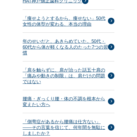
HAT神戸矯正歯科クリニック
「痩せようとするから、痩せない」50代
女性の体型が変わる、本当の理由
年のせいだと、あきらめていた。50代・
60代から体が軽くなる人のたった7つの習
慣
「肩を触らずに、肩が治った話五十肩の
「痛みや動きの制限」は、肩だけの問題
ではない
腰痛・ぎっくり腰・体の不調を根本から
変えたい方へ
「側弯症があるから腰痛は仕方ない」
——その言葉を信じて、何年間を無駄に
しましたか？