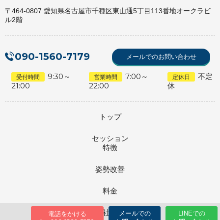
〒464-0807 愛知県名古屋市千種区東山通5丁目113番地オークラビ
ル2階
090-1560-7179
メールでのお問い合わせ
9:30～
7:00～
不定
受付時間
営業時間
定休日
21:00
22:00
休
トップ
セッション
特徴
姿勢改善
料金
会社情報
メールでの
LINEでの
電話をかける