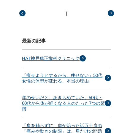
|
前の記事
次の記事
最新の記事
HAT神戸矯正歯科クリニック
「痩せようとするから、痩せない」50代
女性の体型が変わる、本当の理由
年のせいだと、あきらめていた。50代・
60代から体が軽くなる人のたった7つの習
慣
「肩を触らずに、肩が治った話五十肩の
「痛みや動きの制限」は、肩だけの問題