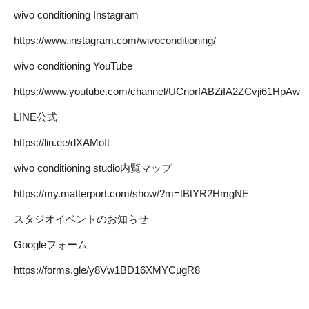
wivo conditioning Instagram
https://www.instagram.com/wivoconditioning/
wivo conditioning YouTube
https://www.youtube.com/channel/UCnorfABZiIA2ZCvji61HpAw
LINE公式
https://lin.ee/dXAMoIt
wivo conditioning studio内覧マップ
https://my.matterport.com/show/?m=tBtYR2HmgNE
スタジオイベントのお知らせ
Googleフォーム
https://forms.gle/y8Vw1BD16XMYCugR8