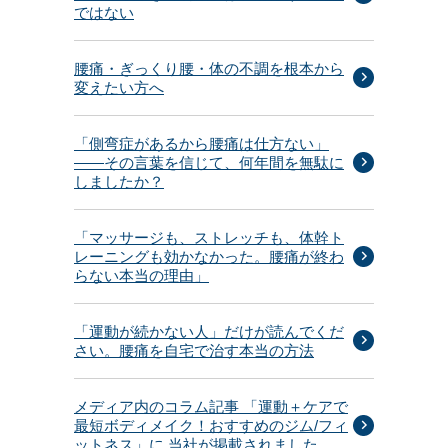
ではない
腰痛・ぎっくり腰・体の不調を根本から
変えたい方へ
「側弯症があるから腰痛は仕方ない」
——その言葉を信じて、何年間を無駄に
しましたか？
「マッサージも、ストレッチも、体幹ト
レーニングも効かなかった。腰痛が終わ
らない本当の理由」
「運動が続かない人」だけが読んでくだ
さい。腰痛を自宅で治す本当の方法
メディア内のコラム記事 「運動＋ケアで
最短ボディメイク！おすすめのジム/フィ
ットネス」に 当社が掲載されました