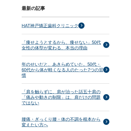
最新の記事
HAT神戸矯正歯科クリニック
「痩せようとするから、痩せない」50代
女性の体型が変わる、本当の理由
年のせいだと、あきらめていた。50代・
60代から体が軽くなる人のたった7つの習
慣
「肩を触らずに、肩が治った話五十肩の
「痛みや動きの制限」は、肩だけの問題
ではない
腰痛・ぎっくり腰・体の不調を根本から
変えたい方へ