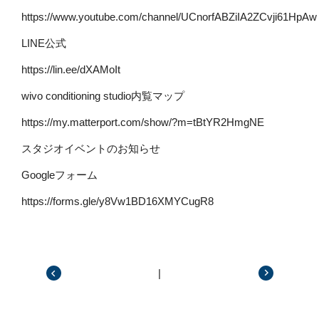
https://www.youtube.com/channel/UCnorfABZiIA2ZCvji61HpAw
LINE公式
https://lin.ee/dXAMoIt
wivo conditioning studio内覧マップ
https://my.matterport.com/show/?m=tBtYR2HmgNE
スタジオイベントのお知らせ
Googleフォーム
https://forms.gle/y8Vw1BD16XMYCugR8
|
前の記事
次の記事