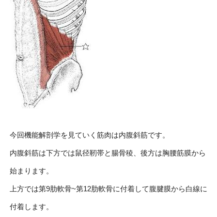
今回機能解剖学を見ていく筋肉は内腹斜筋です。
内腹斜筋は下方では鼠径靭帯と腸骨稜、後方は胸腰筋膜から
始まります。
上方では第9肋軟骨~第12肋軟骨に付着して腹腱膜から白線に
付着します。