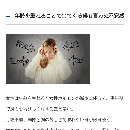
年齢を重ねることで出てくる得も言わぬ不安感
女性は年齢を重ねると女性ホルモンの減少に伴って、更年期
で身も心もびっくりするほど辛い。
月経不順、動悸と胸の苦しさで眠れない日が何日続く。