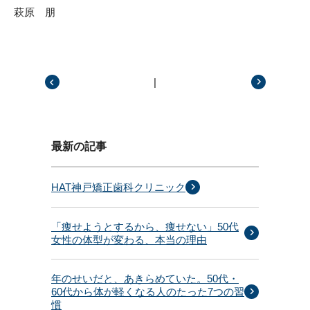
萩原 朋
|
前の記事
次の記事
最新の記事
HAT神戸矯正歯科クリニック
「痩せようとするから、痩せない」50代
女性の体型が変わる、本当の理由
年のせいだと、あきらめていた。50代・
60代から体が軽くなる人のたった7つの習
慣