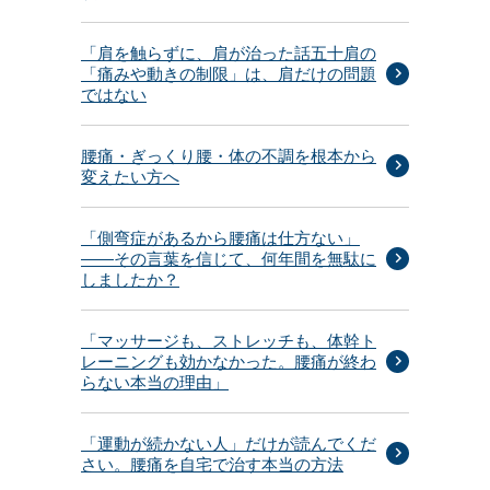
「肩を触らずに、肩が治った話五十肩の
「痛みや動きの制限」は、肩だけの問題
ではない
腰痛・ぎっくり腰・体の不調を根本から
変えたい方へ
「側弯症があるから腰痛は仕方ない」
——その言葉を信じて、何年間を無駄に
しましたか？
「マッサージも、ストレッチも、体幹ト
レーニングも効かなかった。腰痛が終わ
らない本当の理由」
「運動が続かない人」だけが読んでくだ
さい。腰痛を自宅で治す本当の方法