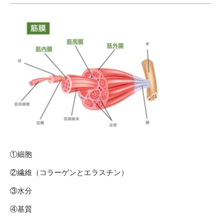
①細胞
②繊維（コラーゲンとエラスチン）
③水分
④基質