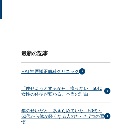
最新の記事
HAT神戸矯正歯科クリニック
「痩せようとするから、痩せない」50代
女性の体型が変わる、本当の理由
年のせいだと、あきらめていた。50代・
60代から体が軽くなる人のたった7つの習
慣