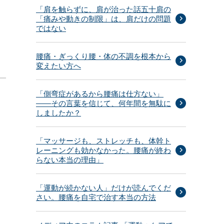
「肩を触らずに、肩が治った話五十肩の
「痛みや動きの制限」は、肩だけの問題
ではない
腰痛・ぎっくり腰・体の不調を根本から
変えたい方へ
「側弯症があるから腰痛は仕方ない」
——その言葉を信じて、何年間を無駄に
しましたか？
「マッサージも、ストレッチも、体幹ト
レーニングも効かなかった。腰痛が終わ
らない本当の理由」
「運動が続かない人」だけが読んでくだ
さい。腰痛を自宅で治す本当の方法