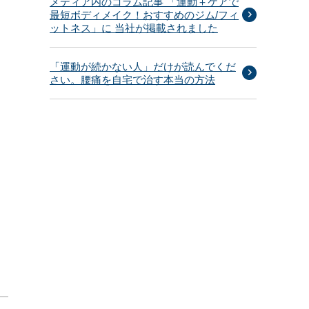
メディア内のコラム記事 「運動＋ケアで
最短ボディメイク！おすすめのジム/フィ
ットネス」に 当社が掲載されました
「運動が続かない人」だけが読んでくだ
さい。腰痛を自宅で治す本当の方法