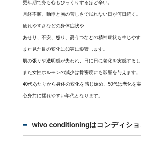
更年期で身も心もびっくりするほど辛い。
月経不順、動悸と胸の苦しさで眠れない日が何日続く。
疲れやすさなどの身体症状や
あせり、不安、怒り、憂うつなどの精神症状も生じやす
また見た目の変化に如実に影響します。
肌の張りや透明感が失われ、日に日に老化を実感するし
また女性ホルモンの減少は骨密度にも影響を与えます。
40代あたりから身体の変化を感じ始め、50代は老化を
心身共に揺れやすい年代となります。
wivo conditioningはコンデ