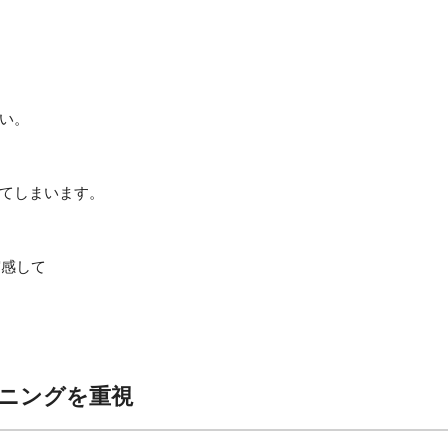
い。
てしまいます。
実感して
ィショニングを重視