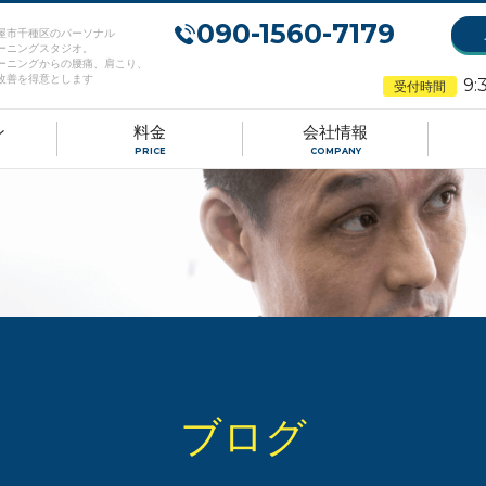
090-1560-7179
屋市千種区のパーソナル
ーニングスタジオ。
ーニングからの腰痛、肩こり、
改善を得意とします
9:
受付時間
ン
料金
会社情報
PRICE
COMPANY
ブログ