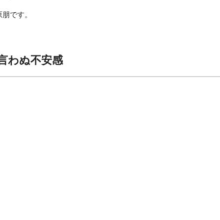
萩原朋です。
言わぬ不安感