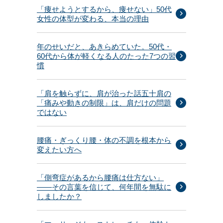
「痩せようとするから、痩せない」50代
女性の体型が変わる、本当の理由
年のせいだと、あきらめていた。50代・
60代から体が軽くなる人のたった7つの習
慣
「肩を触らずに、肩が治った話五十肩の
「痛みや動きの制限」は、肩だけの問題
ではない
腰痛・ぎっくり腰・体の不調を根本から
変えたい方へ
「側弯症があるから腰痛は仕方ない」
——その言葉を信じて、何年間を無駄に
しましたか？