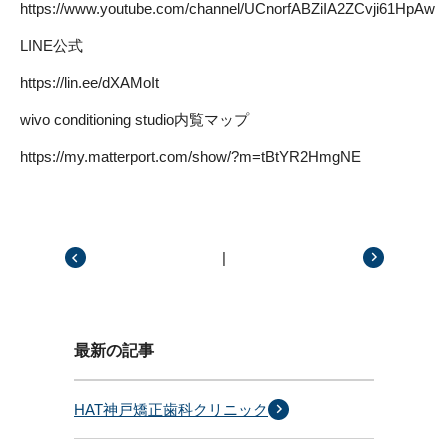
https://www.youtube.com/channel/UCnorfABZiIA2ZCvji61HpAw
LINE公式
https://lin.ee/dXAMoIt
wivo conditioning studio内覧マップ
https://my.matterport.com/show/?m=tBtYR2HmgNE
|
前の記事
次の記事
最新の記事
HAT神戸矯正歯科クリニック