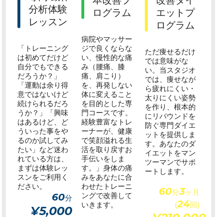
分析体験
ログラム
エットプ
レッスン
ログラム
病院やマッサー
「トレーニング
ジで良くならな
ただ痩せるだけ
は初めてだけど
い、慢性的な痛
では意味がな
自分でもできる
み（腰痛、膝
い。当スタジオ
だろうか？」
痛、肩こり）
では、痩せなが
「運動は余り得
を、再発しない
ら疲れにくい・
意ではないけど
体に変えること
太りにくい姿勢
続けられるだろ
を目的とした専
を作り、根本的
うか？」「興味
門コースです。
にリバウンドを
はあるけど、ど
経験豊富なトレ
防ぐ専門ダイエ
ういった事をや
ーナーが、健康
ットを提供しま
るのか試してみ
で笑顔溢れる生
す。あなたのダ
たい」など迷わ
活を取り戻すお
イエットをマン
れている方は、
手伝いをしま
ツーマンでサポ
まずは体験レッ
す。」身体の痛
ートします。
スンをご利用く
みをあなたに合
ださい。
わせたトレーニ
60
3
分
ヶ月
60
ングで改善して
分
24
いきます。
(
回)
¥5,000