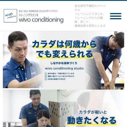
千種区・東山公園の腰痛専門整体｜Wibo conditioning
名古屋市千種区のパーソ
ナル
トレーニングスタジオ。
トレーニングからの腰
痛、肩こり、
膝痛改善を得意とします
選ばれる理由
理由1 体のレッスン
気づかない変化が身体の不調、痛みを少なくする
自分の身体を見つめ直す空間