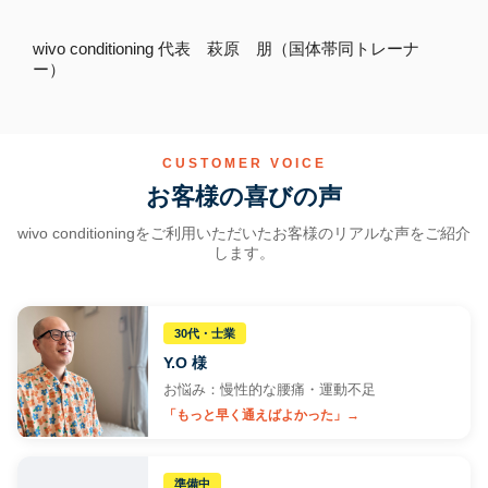
wivo conditioning 代表 萩原 朋（国体帯同トレーナ
ー）
トレーナー紹介
CUSTOMER VOICE
お客様の喜びの声
wivo conditioningをご利用いただいたお客様のリアルな声をご紹介
します。
30代・士業
Y.O 様
お悩み：慢性的な腰痛・運動不足
「もっと早く通えばよかった」→
準備中