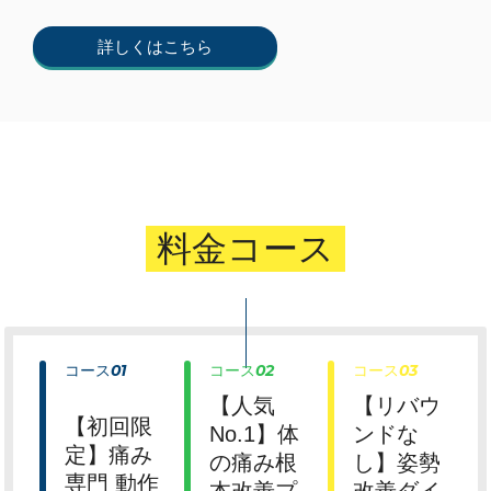
詳しくはこちら
料金コース
料金コース
コース
01
コース
02
コース
03
【人気
【リバウ
【初回限
No.1】体
ンドな
定】痛み
の痛み根
し】姿勢
専門 動作
本改善プ
改善ダイ