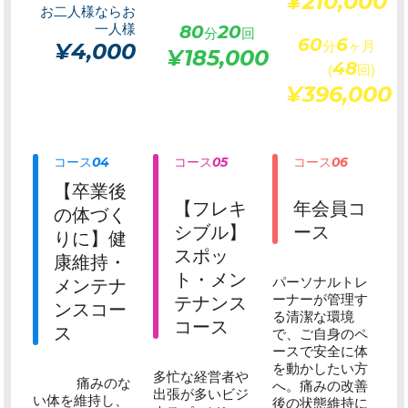
¥210,000
お二人様ならお
一人様
80
20
分
回
60
6
¥4,000
分
ヶ月
¥185,000
48
(
回)
¥396,000
コース
04
コース
05
コース
06
【卒業後
【フレキ
年会員コ
の体づく
シブル】
ース
りに】健
スポッ
康維持・
ト・メン
パーソナルトレ
メンテナ
ーナーが管理す
テナンス
ンスコー
る清潔な環境
コース
ス
で、ご自身のペ
ースで安全に体
を動かしたい方
多忙な経営者や
痛みのな
へ。痛みの改善
出張が多いビジ
い体を維持し、
後の状態維持に