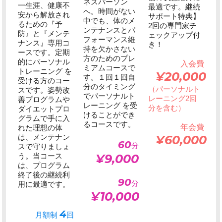
ネスパーソン
一生涯、健康不
最適です。継続
へ。時間がない
安から解放され
サポート特典】
中でも、体のメ
るための『予
2回の専門家チ
ンテナンスとパ
防』と『メンテ
ェックアップ付
フォーマンス維
ナンス』専用コ
き！
持を欠かさない
ースです。定期
方のためのプレ
的にパーソナル
入会費
ミアムコースで
トレーニング を
¥20,000
す。１回１回自
受ける方のコー
分のタイミング
（パーソナルト
スです。姿勢改
でパーソナルト
レーニング2回
善プログラムや
レーニング を受
分を含む）
ダイエットプロ
けることができ
グラムで手に入
るコースです。
年会費
れた理想の体
は、メンテナン
¥60,000
60
分
スで守りましょ
う。当コース
¥9,000
は、プログラム
終了後の継続利
90
分
用に最適です。
¥10,000
4
月額制
回