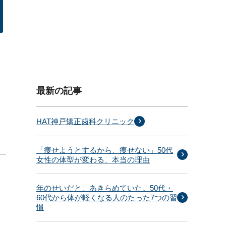
最新の記事
HAT神戸矯正歯科クリニック
「痩せようとするから、痩せない」50代
女性の体型が変わる、本当の理由
年のせいだと、あきらめていた。50代・
60代から体が軽くなる人のたった7つの習
慣