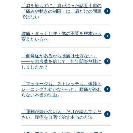
「肩を触らずに、肩が治った話五十肩の
「痛みや動きの制限」は、肩だけの問題
ではない
る
腰痛・ぎっくり腰・体の不調を根本から
変えたい方へ
。
「側弯症があるから腰痛は仕方ない」
——その言葉を信じて、何年間を無駄に
しましたか？
「マッサージも、ストレッチも、体幹ト
レーニングも効かなかった。腰痛が終わ
らない本当の理由」
「運動が続かない人」だけが読んでくだ
さい。腰痛を自宅で治す本当の方法