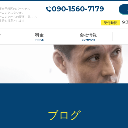
090-1560-7179
屋市千種区のパーソナル
ーニングスタジオ。
ーニングからの腰痛、肩こり、
改善を得意とします
9:
受付時間
ン
料金
会社情報
PRICE
COMPANY
ブログ