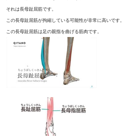
それは長母趾屈筋です。
この長母趾屈筋が拘縮している可能性が非常に高いです。
この長母趾屈筋は足の親指を曲げる筋肉です。