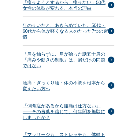
「痩せようとするから、痩せない」50代
女性の体型が変わる、本当の理由
年のせいだと、あきらめていた。50代・
60代から体が軽くなる人のたった7つの習
慣
「肩を触らずに、肩が治った話五十肩の
「痛みや動きの制限」は、肩だけの問題
ではない
腰痛・ぎっくり腰・体の不調を根本から
変えたい方へ
「側弯症があるから腰痛は仕方ない」
——その言葉を信じて、何年間を無駄に
しましたか？
「マッサージも、ストレッチも、体幹ト