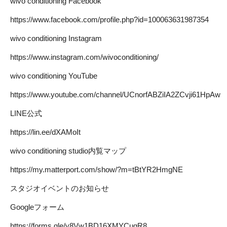
wivo conditioning Facebook
https://www.facebook.com/profile.php?id=100063631987354
wivo conditioning Instagram
https://www.instagram.com/wivoconditioning/
wivo conditioning YouTube
https://www.youtube.com/channel/UCnorfABZiIA2ZCvji61HpAw
LINE公式
https://lin.ee/dXAMoIt
wivo conditioning studio内覧マップ
https://my.matterport.com/show/?m=tBtYR2HmgNE
スタジオイベントのお知らせ
Googleフォーム
https://forms.gle/y8Vw1BD16XMYCugR8