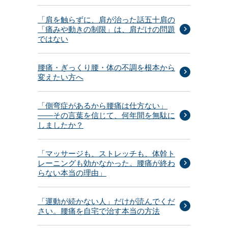
「肩を触らずに、肩が治った話五十肩の
「痛みや動きの制限」は、肩だけの問題
ではない
腰痛・ぎっくり腰・体の不調を根本から
変えたい方へ
「側弯症があるから腰痛は仕方ない」
——その言葉を信じて、何年間を無駄に
しましたか？
「マッサージも、ストレッチも、体幹ト
レーニングも効かなかった。腰痛が終わ
らない本当の理由」
「運動が続かない人」だけが読んでくだ
さい。腰痛を自宅で治す本当の方法