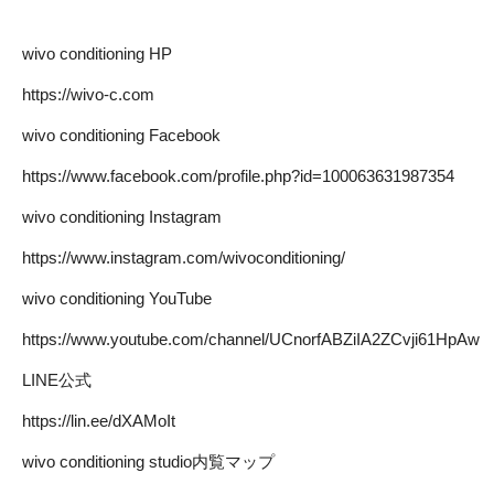
wivo conditioning HP
https://wivo-c.com
wivo conditioning Facebook
https://www.facebook.com/profile.php?id=100063631987354
wivo conditioning Instagram
https://www.instagram.com/wivoconditioning/
wivo conditioning YouTube
https://www.youtube.com/channel/UCnorfABZiIA2ZCvji61HpAw
LINE公式
https://lin.ee/dXAMoIt
wivo conditioning studio内覧マップ