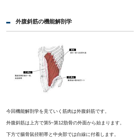
外腹斜筋の機能解剖学
今回機能解剖学を見ていく筋肉は外腹斜筋です。
外腹斜筋は上方で第5~第12肋骨の外面から始まります。
下方で腸骨鼠径靭帯と中央部では白線に付着します。