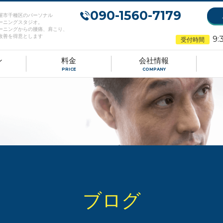
090-1560-7179
屋市千種区のパーソナル
ーニングスタジオ。
ーニングからの腰痛、肩こり、
改善を得意とします
9:
受付時間
ン
料金
会社情報
PRICE
COMPANY
ブログ