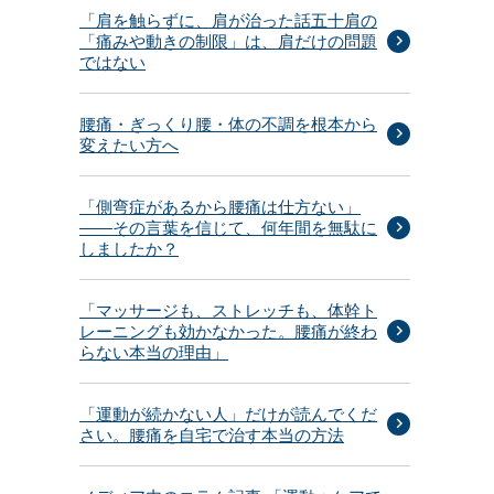
「肩を触らずに、肩が治った話五十肩の
「痛みや動きの制限」は、肩だけの問題
ではない
る
腰痛・ぎっくり腰・体の不調を根本から
変えたい方へ
し
「側弯症があるから腰痛は仕方ない」
——その言葉を信じて、何年間を無駄に
しましたか？
「マッサージも、ストレッチも、体幹ト
レーニングも効かなかった。腰痛が終わ
らない本当の理由」
「運動が続かない人」だけが読んでくだ
さい。腰痛を自宅で治す本当の方法