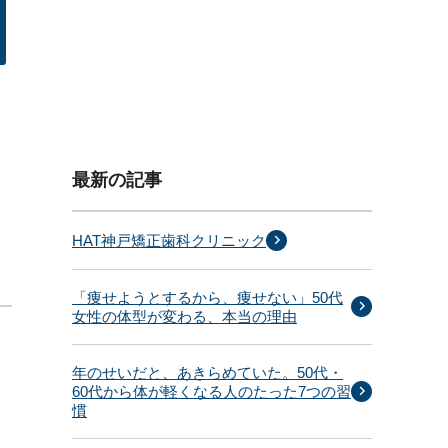
最新の記事
HAT神戸矯正歯科クリニック
「痩せようとするから、痩せない」50代
女性の体型が変わる、本当の理由
年のせいだと、あきらめていた。50代・
60代から体が軽くなる人のたった7つの習
慣