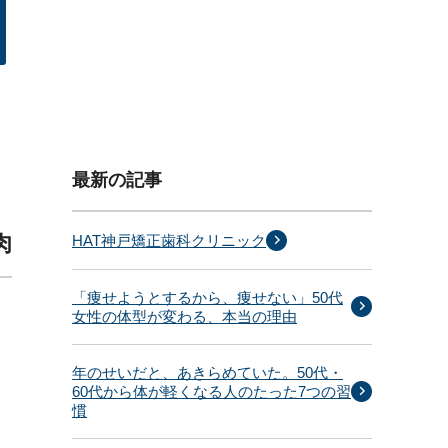
最新の記事
肉
HAT神戸矯正歯科クリニック
「痩せようとするから、痩せない」50代
女性の体型が変わる、本当の理由
年のせいだと、あきらめていた。50代・
60代から体が軽くなる人のたった7つの習
慣