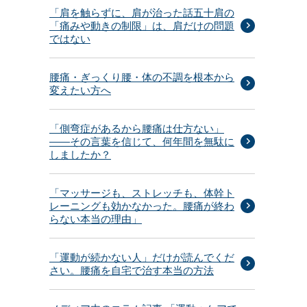
「肩を触らずに、肩が治った話五十肩の
る
「痛みや動きの制限」は、肩だけの問題
ではない
腰痛・ぎっくり腰・体の不調を根本から
変えたい方へ
た
「側弯症があるから腰痛は仕方ない」
——その言葉を信じて、何年間を無駄に
しましたか？
「マッサージも、ストレッチも、体幹ト
レーニングも効かなかった。腰痛が終わ
らない本当の理由」
「運動が続かない人」だけが読んでくだ
さい。腰痛を自宅で治す本当の方法