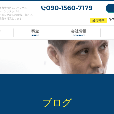
090-1560-7179
屋市千種区のパーソナル
ーニングスタジオ。
ーニングからの腰痛、肩こり、
改善を得意とします
9:
受付時間
ン
料金
会社情報
PRICE
COMPANY
ブログ